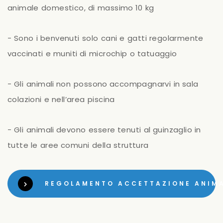
animale
domestico,
di
massimo
10
kg
-
Sono
i
benvenuti
solo
cani
e
gatti
regolarmente
vaccinati
e
muniti
di
microchip
o
tatuaggio
-
Gli
animali
non
possono
accompagnarvi
in
sala
colazioni
e
nell’area
piscina
-
Gli
animali
devono
essere
tenuti
al
guinzaglio
in
tutte
le
aree
comuni
della
struttura
REGOLAMENTO ACCETTAZIONE ANIMA