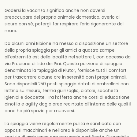
Godersi la vacanza significa anche non doversi
preoccupare del proprio animale domestico, averlo al
sicuro con sé, potergli far respirare l’aria rigenerante del
mare.
Da alcuni anni Bibione ha messo a disposizione un settore
della propria spiaggia per gli amici a quattro zampe,
all’estremità est della località nel settore 1, con accesso da
via Procione di Lido dei Pini. Questa porzione di spiaggia
denominata la “Spiaggia di Pluto”, fornisce tutti i comfort
per trascorrere alcune ore in serenità con i propri animali.
Sono disponibili 250 posti spiaggia dotati di ombrelloni con
lettino su misura, ferma guinzaglio, ciotole, sacchetti
igienici e doccette. Tra l’offerta anche corsi di educazione
cinofila e agility dog o aree recintate all’interno delle quali il
cane ha più spazio per muoversi.
La spiaggia viene regolarmente pulita e sanificata con
appositi macchinari e nell’area è disponibile anche un