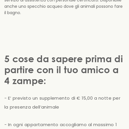
servizio di assistenza con personale certificato. Disponibile
anche uno specchio acqueo dove gli animali possono fare
il bagno.
5 cose da sapere prima di
partire con il tuo amico a
4 zampe:
-
E’
previsto
un
supplemento
di
€
15,00
a
notte
per
la
presenza
dell’animale
-
In
ogni
appartamento
accogliamo
al
massimo
1