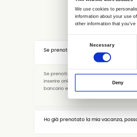
We use cookies to personalis
information about your use of
other information that you’ve
Consent
Necessary
Selection
Se prenoto adesso devo versare la ca
Se prenoti direttamente dal nostro sito v
inserire online i dati della tua carta di 
Deny
bancario entro 15 giorni dalla data di pr
Ho già prenotato la mia vacanza, poss