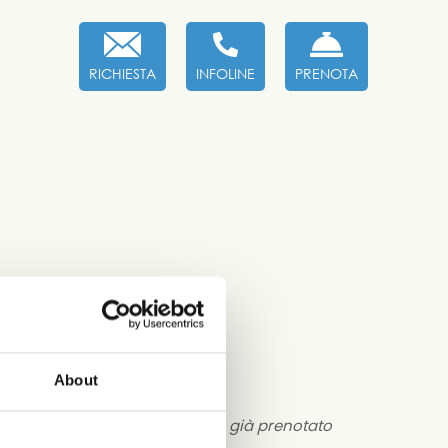
RICHIESTA
INFOLINE
PRENOTA
About
i di sostegno sia che tu abbia già prenotato