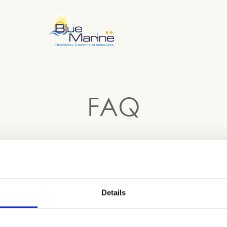
FAQ
FAQ
Leggi le nostre FAQ generali.
Details
e possibili domande che ti stai ponendo. Speriamo di essert