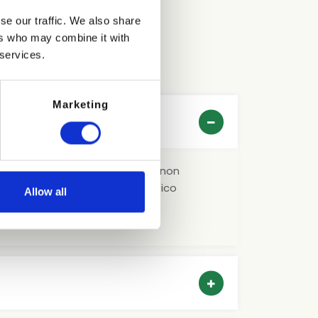
se our traffic. We also share
ers who may combine it with
 services.
Marketing
lla prenotazione. Se preferisci non
versare la caparra tramite bonifico
Allow all