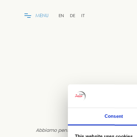
EN
DE
IT
M
E
N
U
Consent
Abbiamo pensato di dare alcune risposte all
This website uses cookies