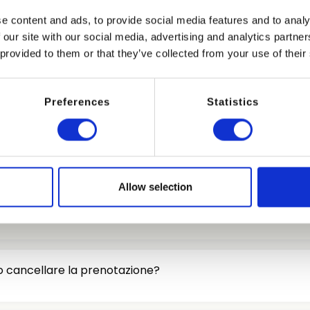
o che tu lo debba ancora fare.
e content and ads, to provide social media features and to analy
 our site with our social media, advertising and analytics partn
 provided to them or that they’ve collected from your use of their
Preferences
Statistics
parra?
iene richiesta una caparra pari al 30% dell’importo totale de
credito (Visa o MasterCard) puoi contattarci via mail e potrai 
Allow selection
enotazione.
o cancellare la prenotazione?