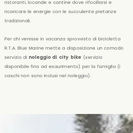
ristoranti,
locande
e
cantine
dove
rifocillarsi
e
ricaricare
le
energie
con
le
succulente
pietanze
tradizionali.
Per
chi
venisse
in
vacanza
sprovvisto
di
bicicletta
R.T.A.
Blue
Marine
mette
a
disposizione
un
comodo
servizio
di
noleggio
di
city
bike
(servizio
disponibile
fino
ad
esaurimento)
per
la
famiglia
(i
caschi
non
sono
inclusi
nel
noleggio).