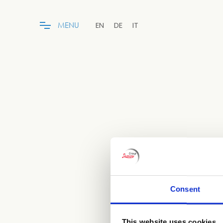
EN
DE
IT
M
E
N
U
Consent
This website uses cookies