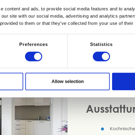
e content and ads, to provide social media features and to analy
 our site with our social media, advertising and analytics partn
 provided to them or that they’ve collected from your use of their
Geräumiges Zwei-Zim
Doppelbett und Zustel
Preferences
Statistics
Doppelschlafcouch, a
Terrasse mit Tisch und
Diese Kategorie umf
Badezimmern.
Allow selection
Reinigung und Wechs
Kostenloses WLAN
Ausstattu
Kochnische