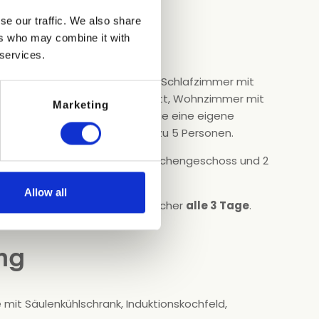
se our traffic. We also share
ers who may combine it with
 services.
mer-Apartment, das über ein Schlafzimmer mit
lmöglichkeit für ein drittes Bett, Wohnzimmer mit
Marketing
usgestattete Kochnische sowie eine eigene
 Stühlen verfügt. Ideal für bis zu 5 Personen.
asst auch Apartments mit Zwischengeschoss und 2
Allow all
el der Bettwäsche und Handtücher
alle 3 Tage
.
ng
 mit Säulenkühlschrank, Induktionskochfeld,